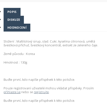
POPIS
DISKUZE
HODNOCENÍ
Složení :
Maltitolový sirup, slad. Cukr, kyselina citronová, umělá
švestková příchuť, švestkový koncentrát, extrakt ze zeleného čaje.
Země původu : Korea
Hmotnost : 130g
Buďte první, kdo napíše příspěvek k této položce.
Pouze registrovaní uživatelé mohou vkládat příspěvky. Prosím
přihlaste se
nebo se
registrujte
.
Buďte první, kdo napíše příspěvek k této položce.