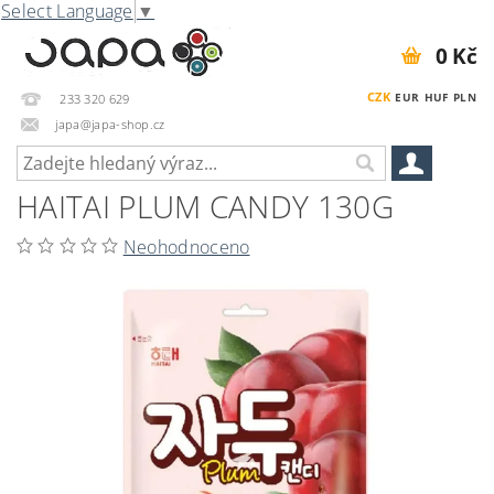
Select Language
▼
0 Kč
CZK
EUR
HUF
PLN
233 320 629
japa@japa-shop.cz
HAITAI PLUM CANDY 130G
Neohodnoceno