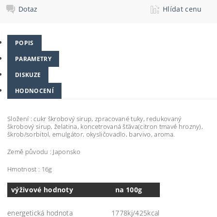
Dotaz
Hlídat cenu
POPIS
PARAMETRY
DISKUZE
HODNOCENÍ
Složení : cukr škrobový sirup, zpracované tuky, redukovaný
škrobový sirup, želatina, koncetrovaná šťáva(citron tmavé hrozny),
škrob/sorbitol, emulgátor, okysličovadlo, barvivo, aroma.
Země původu : Japonsko
Hmotnost : 16g
výživové hodnoty
na 100g
energetická hodnota
1778kj/425kcal