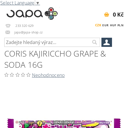
Select Language
▼
0 Kč
CZK
EUR
HUF
PLN
233 320 629
japa@japa-shop.cz
CORIS KAJIRICCHO GRAPE &
SODA 16G
Neohodnoceno