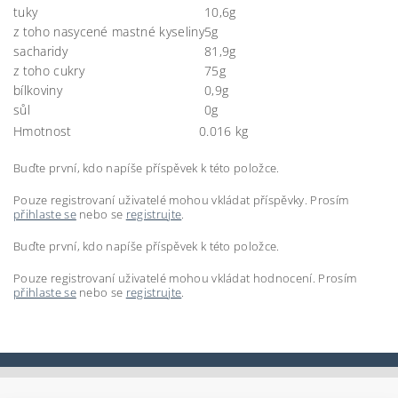
tuky
10,6g
z toho nasycené mastné kyseliny
5g
sacharidy
81,9g
z toho cukry
75g
bílkoviny
0,9g
sůl
0g
Hmotnost
0.016 kg
Buďte první, kdo napíše příspěvek k této položce.
Pouze registrovaní uživatelé mohou vkládat příspěvky. Prosím
přihlaste se
nebo se
registrujte
.
Buďte první, kdo napíše příspěvek k této položce.
Pouze registrovaní uživatelé mohou vkládat hodnocení. Prosím
přihlaste se
nebo se
registrujte
.