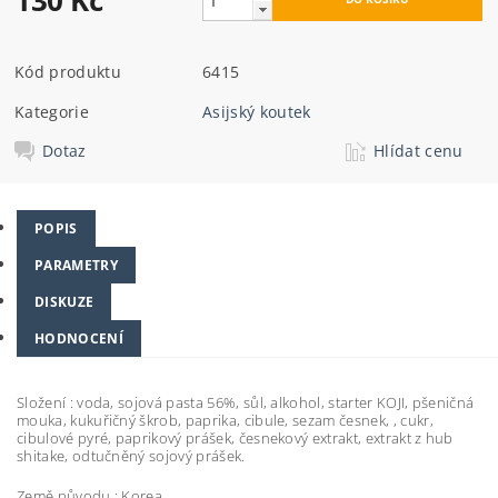
130 Kč
Kód produktu
6415
Kategorie
Asijský koutek
Dotaz
Hlídat cenu
POPIS
PARAMETRY
DISKUZE
HODNOCENÍ
Složení : voda, sojová pasta 56%, sůl, alkohol, starter KOJI, pšeničná
mouka, kukuřičný škrob, paprika, cibule, sezam česnek, , cukr,
cibulové pyré, paprikový prášek, česnekový extrakt, extrakt z hub
shitake, odtučněný sojový prášek.
Země původu : Korea