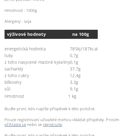
Hmotnost : 1000g
Alergeny : soja
výživové hodnoty
na 100g
energetická hodnota
785kj/187kcal
tuky
0,7g
z toho nasycené mastné kyseliny
0,1g
sacharidy
37,7g
z toho cukry
12,4g
bílkoviny
3,3g
sůl
9,1g
Hmotnost
1 kg
Buďte první, kdo napíše příspěvek k této položce.
Pouze registrovaní uživatelé mohou vkládat příspěvky. Prosím
přihlaste se
nebo se
registrujte
.
Buďte první, kdo napíše příspěvek k této položce.