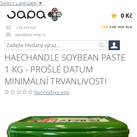
Select Language
▼
0 Kč
CZK
EUR
HUF
PLN
233 320 629
japa@japa-shop.cz
HAECHANDLE SOYBEAN PASTE
1 KG - PROŠLÉ DATUM
MINIMÁLNÍ TRVANLIVOSTI
Neohodnoceno