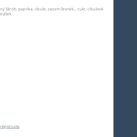
ný škrob, paprika, cibule, sezam česnek, , cukr, cibulové
 prášek.
e
registrujte
.