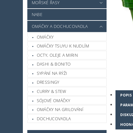
MOŘSKÉ ŘASY
NABE
OMÁČKY A DOCHUCOVADLA
OMÁČKY
OMÁČKY TSUYU K NUDLÍM
OCTY, OLEJE A MIRIN
DASHI & BONITO
SYPÁNÍ NA RÝŽI
DRESSINGY
CURRY & STEW
POPIS
SÓJOVÉ OMÁČKY
PARAM
OMÁČKY NA GRILOVÁNÍ
DISKU
DOCHUCOVADLA
HODN