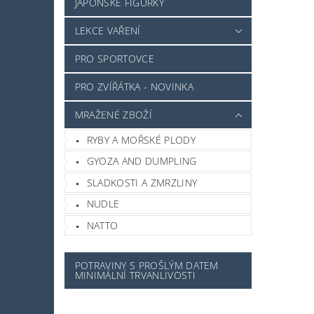
JAPONSKÉ FIGURKY
LEKCE VAŘENÍ
PRO SPORTOVCE
PRO ZVÍŘÁTKA - NOVINKA
MRAŽENÉ ZBOŽÍ
RYBY A MOŘSKÉ PLODY
GYOZA AND DUMPLING
SLADKOSTI A ZMRZLINY
NUDLE
NATTO
POTRAVINY S PROŠLÝM DATEM
MINIMÁLNÍ TRVANLIVOSTI