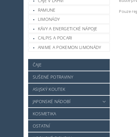
Buďte prv
ČAJE V LAHVI
RAMUNE
Pouze reg
LIMONÁDY
KÁVY A ENERGETICKÉ NÁPOJE
CALPIS A POCARI
ANIME A POKEMON LIMONÁDY
ČAJE
SUŠENÉ POTRAVINY
ASIJSKÝ KOUTEK
JAPONSKÉ NÁDOBÍ
KOSMETIKA
OSTATNÍ