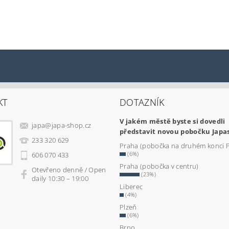
KT
DOTAZNÍK
V jakém městě byste si dovedli
japa
@
japa-shop.cz
představit novou pobočku Japa
233 320 629
Praha (pobočka na druhém konci 
(6%)
606 070 433
Praha (pobočka v centru)
Otevřeno denně / Open
(23%)
daily 10:30 – 19:00
Liberec
(4%)
Plzeň
(6%)
Brno