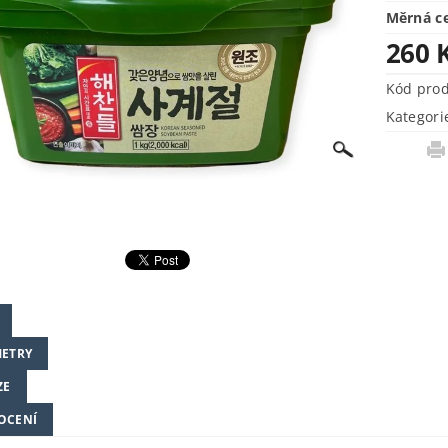
Měrná c
260 
Kód pro
Kategori
ETRY
ZE
OCENÍ