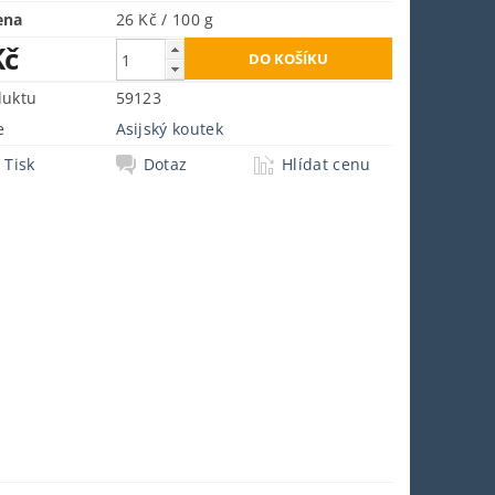
ena
26 Kč / 100 g
Kč
duktu
59123
e
Asijský koutek
Tisk
Dotaz
Hlídat cenu