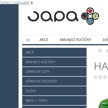
Select Language
▼
AKCE
MÁVAJÍCÍ KOČIČKY
DÁ
NABE
OMÁČKY A DOCHUCOVADLA
A
AKCE
SLADKOSTI A POCHUTINY
SAKE A JINÝ 
HA
MÁVAJÍCÍ KOČIČKY
JAPONSKÉ NÁDOBÍ
KOSMETIKA
O
DÁRKOVÉ SETY
PRO ZVÍŘÁTKA - NOVINKA
MRAŽENÉ ZB
DÁRKOVÉ POUKAZY
NAPIŠTE NÁM
KONTAKTY
DOPRAV
SUSHI
MISO + TOFU