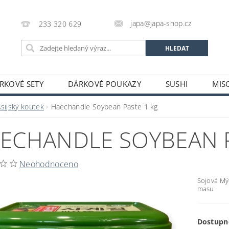
japa@japa-shop.cz
233 320 629
RKOVÉ SETY
DÁRKOVÉ POUKAZY
SUSHI
MIS
NUDLE A POLÉVKY
RÝŽE A OBILOVINY
ZELENINA
sijský koutek
Haechandle Soybean Paste 1 kg
ALKOHOL
NÁPOJE
ČAJE
SUŠENÉ POTRAVINY
ECHANDLE SOYBEAN P
STATNÍ
JAPONSKÉ FIGURKY
LEKCE VAŘENÍ
PR
OŽÍ
POTRAVINY S PROŠLÝM DATEM MINIMÁLNÍ TRVANLIV
Neohodnoceno
A A PLATBY
Sojová Mý
masu
Dostupn