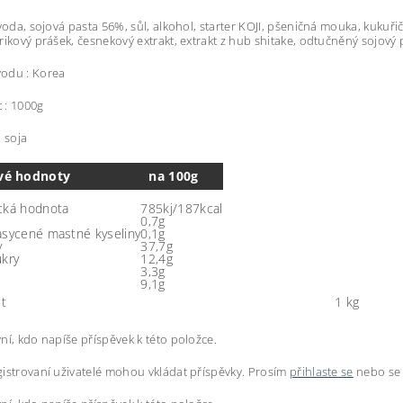
 voda, sojová pasta 56%, sůl, alkohol, starter KOJI, pšeničná mouka, kukuřič
rikový prášek, česnekový extrakt, extrakt z hub shitake, odtučněný sojový
odu : Korea
 : 1000g
: soja
vé hodnoty
na 100g
cká hodnota
785kj/187kcal
0,7g
asycené mastné kyseliny
0,1g
y
37,7g
ukry
12,4g
3,3g
9,1g
t
1 kg
ní, kdo napíše příspěvek k této položce.
istrovaní uživatelé mohou vkládat příspěvky. Prosím
přihlaste se
nebo s