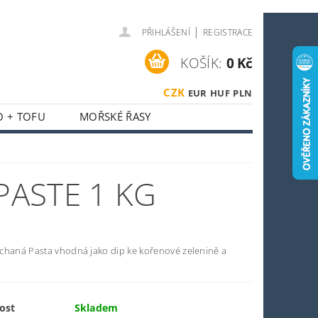
|
PŘIHLÁŠENÍ
REGISTRACE
KOŠÍK:
0 Kč
CZK
EUR
HUF
PLN
O + TOFU
MOŘSKÉ ŘASY
 + HOUBY
ASIJSKÝ KOUTEK
ASTE 1 KG
O SPORTOVCE
OSTI
OBCHODNÍ PODMÍNKY
chaná Pasta vhodná jako dip ke kořenové zelenině a
ost
Skladem