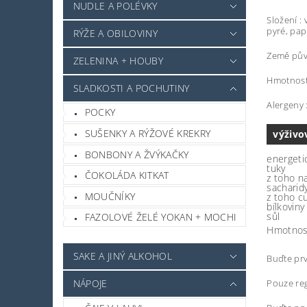
NUDLE A POLÉVKY
Složení :
pyré, pap
RÝŽE A OBILOVINY
Země pův
ZELENINA + HOUBY
Hmotnost
SLADKOSTI A POCHUTINY
Alergeny 
POCKY
SUŠENKY A RÝŽOVÉ KREKRY
výživo
BONBONY A ŽVÝKAČKY
energeti
tuky
ČOKOLÁDA KITKAT
z toho n
sacharid
MOUČNÍKY
z toho c
bílkoviny
sůl
FAZOLOVÉ ŽELÉ YOKAN + MOCHI
Hmotnos
SAKE A JINÝ ALKOHOL
Buďte prv
Pouze reg
NÁPOJE