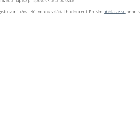
ní, kdo napíše příspěvek k této položce.
istrovaní uživatelé mohou vkládat hodnocení. Prosím
přihlaste se
nebo 