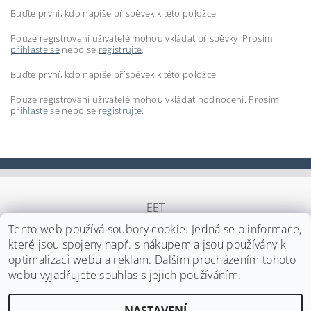
Buďte první, kdo napíše příspěvek k této položce.
Pouze registrovaní uživatelé mohou vkládat příspěvky. Prosím
přihlaste se
nebo se
registrujte
.
Buďte první, kdo napíše příspěvek k této položce.
Pouze registrovaní uživatelé mohou vkládat hodnocení. Prosím
přihlaste se
nebo se
registrujte
.
EET
Tento web používá soubory cookie. Jedná se o informace,
které jsou spojeny např. s nákupem a jsou používány k
optimalizaci webu a reklam. Dalším procházením tohoto
Upravit nastavení cookies
2026 ©
Japa Foods s.r.o.
, všechna práva vyhrazena
webu vyjadřujete souhlas s jejich používáním.
Vytvořil Shoptet
NASTAVENÍ