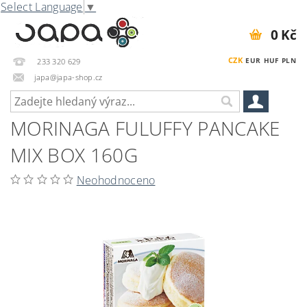
Select Language
▼
0 Kč
CZK
EUR
HUF
PLN
233 320 629
japa@japa-shop.cz
MORINAGA FULUFFY PANCAKE
MIX BOX 160G
Neohodnoceno