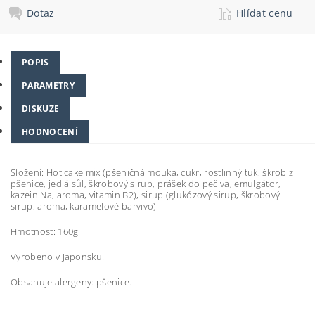
Dotaz
Hlídat cenu
POPIS
PARAMETRY
DISKUZE
HODNOCENÍ
Složení: Hot cake mix (pšeničná mouka, cukr, rostlinný tuk, škrob z
pšenice, jedlá sůl, škrobový sirup, prášek do pečiva, emulgátor,
kazein Na, aroma, vitamin B2), sirup (glukózový sirup, škrobový
sirup, aroma, karamelové barvivo)
Hmotnost: 160g
Vyrobeno v Japonsku.
Obsahuje alergeny: pšenice.