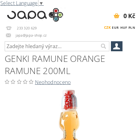
Select Language
▼
0 Kč
CZK
EUR
HUF
PLN
233 320 629
japa@japa-shop.cz
GENKI RAMUNE ORANGE
RAMUNE 200ML
Neohodnoceno