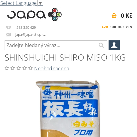
Select Language
▼
0 Kč
CZK
EUR
HUF
PLN
233 320 629
japa@japa-shop.cz
SHINSHUICHI SHIRO MISO 1KG
Neohodnoceno