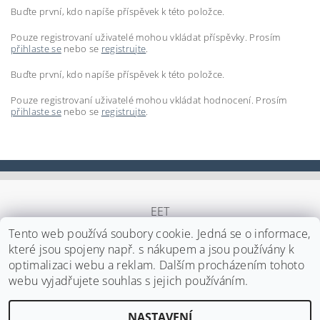
Buďte první, kdo napíše příspěvek k této položce.
Pouze registrovaní uživatelé mohou vkládat příspěvky. Prosím
přihlaste se
nebo se
registrujte
.
Buďte první, kdo napíše příspěvek k této položce.
Pouze registrovaní uživatelé mohou vkládat hodnocení. Prosím
přihlaste se
nebo se
registrujte
.
EET
Tento web používá soubory cookie. Jedná se o informace,
které jsou spojeny např. s nákupem a jsou používány k
optimalizaci webu a reklam. Dalším procházením tohoto
Upravit nastavení cookies
2026 ©
Japa Foods s.r.o.
, všechna práva vyhrazena
webu vyjadřujete souhlas s jejich používáním.
Vytvořil Shoptet
NASTAVENÍ