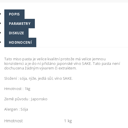
POPIS
PARAMETRY
DISKUZE
HODNOCENÍ
Tato miso pasta je velice kvalitní protože má velice jemnou
konzistenci a je do ní přidáno japonské víno SAKE. Tato pasta není
dochucena žádným vývarem či extraktem.
Složení : sója, rýže, jedlá sůl, víno SAKE.
Hmotnost : 1kg
Země původu : Japonsko
Alergen : Sója
Hmotnost
1 kg