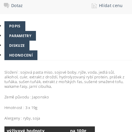
Dotaz
Hlídat cenu
POPIS
PARAMETRY
DISKUZE
HODNOCENÍ
Složení : sojová pasta miso, sojové boby, rýže, voda, jedlá sůl,
alkohol, cukr, extrakt z droždí, hydrolyzovaný rybí protein, prášek z
tuňáka, sušen tuňák, extrakt z mořských řas, sušené smažené tofu,
wakame řasy, jarní cibulka,
Země původu : Japonsko
Hmotnost : 3 x 19g
Alergeny : ryby, soja
výživové hodnoty
na 100g