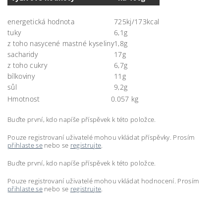
energetická hodnota
725kj/173kcal
tuky
6,1g
z toho nasycené mastné kyseliny
1,8g
sacharidy
17g
z toho cukry
6,7g
bílkoviny
11g
sůl
9,2g
Hmotnost
0.057 kg
Buďte první, kdo napíše příspěvek k této položce.
Pouze registrovaní uživatelé mohou vkládat příspěvky. Prosím
přihlaste se
nebo se
registrujte
.
Buďte první, kdo napíše příspěvek k této položce.
Pouze registrovaní uživatelé mohou vkládat hodnocení. Prosím
přihlaste se
nebo se
registrujte
.