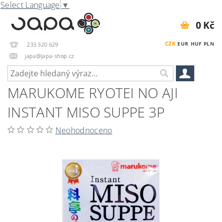
Select Language
▼
0 Kč
CZK
EUR
HUF
PLN
233 320 629
japa@japa-shop.cz
MARUKOME RYOTEI NO AJI
INSTANT MISO SUPPE 3P
Neohodnoceno