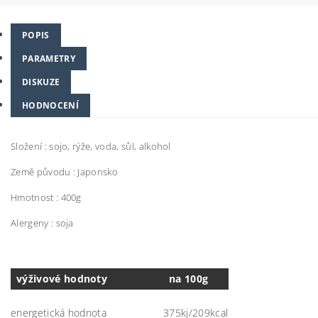
POPIS
PARAMETRY
DISKUZE
HODNOCENÍ
Složení : sojo, rýže, voda, sůl, alkohol
Země původu : Japonsko
Hmotnost : 400g
Alergeny : soja
výživové hodnoty
na 100g
energetická hodnota
375kj/209kcal