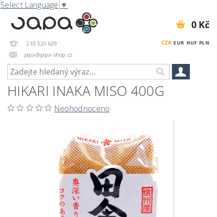
Select Language
▼
0 Kč
CZK
EUR
HUF
PLN
233 320 629
japa@japa-shop.cz
HIKARI INAKA MISO 400G
Neohodnoceno