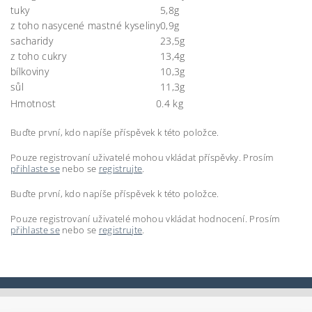
tuky
5,8g
z toho nasycené mastné kyseliny
0,9g
sacharidy
23,5g
z toho cukry
13,4g
bílkoviny
10,3g
sůl
11,3g
Hmotnost
0.4 kg
Buďte první, kdo napíše příspěvek k této položce.
Pouze registrovaní uživatelé mohou vkládat příspěvky. Prosím
přihlaste se
nebo se
registrujte
.
Buďte první, kdo napíše příspěvek k této položce.
Pouze registrovaní uživatelé mohou vkládat hodnocení. Prosím
přihlaste se
nebo se
registrujte
.